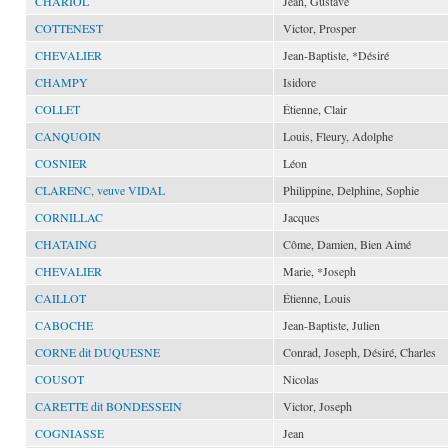
CHARIOL
Jean, Gustave
COTTENEST
Victor, Prosper
CHEVALIER
Jean-Baptiste, *Désiré
CHAMPY
Isidore
COLLET
Étienne, Clair
CANQUOIN
Louis, Fleury, Adolphe
COSNIER
Léon
CLARENC, veuve VIDAL
Philippine, Delphine, Sophie
CORNILLAC
Jacques
CHATAING
Côme, Damien, Bien Aimé
CHEVALIER
Marie, *Joseph
CAILLOT
Étienne, Louis
CABOCHE
Jean-Baptiste, Julien
CORNE dit DUQUESNE
Conrad, Joseph, Désiré, Charles
COUSOT
Nicolas
CARETTE dit BONDESSEIN
Victor, Joseph
COGNIASSE
Jean