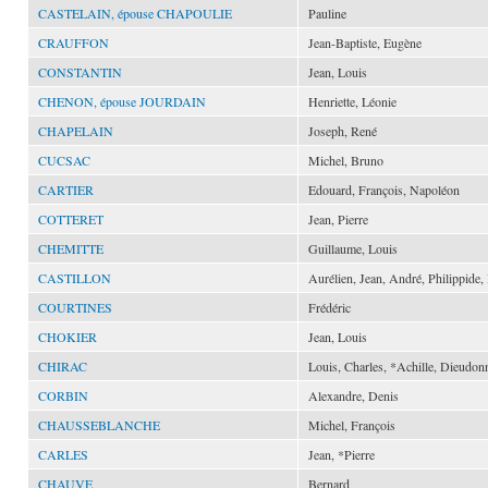
CASTELAIN, épouse CHAPOULIE
Pauline
CRAUFFON
Jean-Baptiste, Eugène
CONSTANTIN
Jean, Louis
CHENON, épouse JOURDAIN
Henriette, Léonie
CHAPELAIN
Joseph, René
CUCSAC
Michel, Bruno
CARTIER
Edouard, François, Napoléon
COTTERET
Jean, Pierre
CHEMITTE
Guillaume, Louis
CASTILLON
Aurélien, Jean, André, Philippide,
COURTINES
Frédéric
CHOKIER
Jean, Louis
CHIRAC
Louis, Charles, *Achille, Dieudon
CORBIN
Alexandre, Denis
CHAUSSEBLANCHE
Michel, François
CARLES
Jean, *Pierre
CHAUVE
Bernard