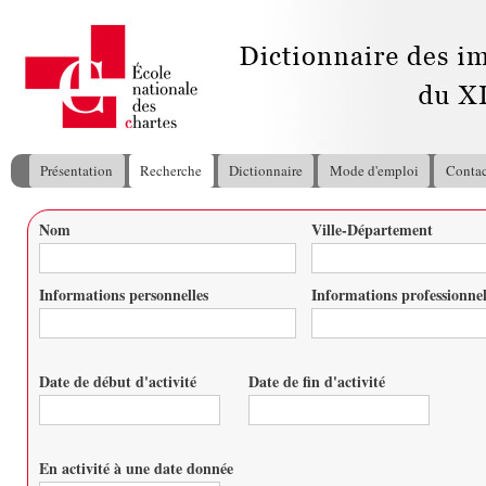
All
con
pri
Présentation
Recherche
Dictionnaire
Mode d'emploi
Contac
Menu principal
Nom
Ville-Département
Vous êtes ici
Informations personnelles
Informations professionnel
Date de début d'activité
Date de fin d'activité
Date
Date
En activité à une date donnée