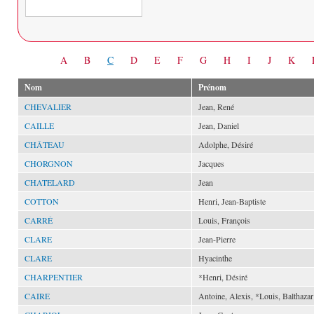
Date
A
B
C
D
E
F
G
H
I
J
K
Nom
Prénom
CHEVALIER
Jean, René
CAILLE
Jean, Daniel
CHÂTEAU
Adolphe, Désiré
CHORGNON
Jacques
CHATELARD
Jean
COTTON
Henri, Jean-Baptiste
CARRÉ
Louis, François
CLARE
Jean-Pierre
CLARE
Hyacinthe
CHARPENTIER
*Henri, Désiré
CAIRE
Antoine, Alexis, *Louis, Balthazar