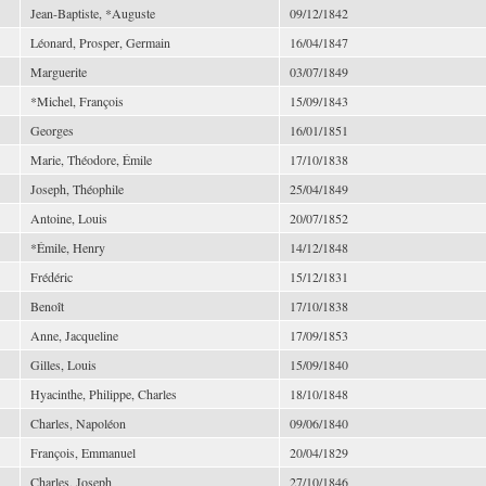
Jean-Baptiste, *Auguste
09/12/1842
Léonard, Prosper, Germain
16/04/1847
Marguerite
03/07/1849
*Michel, François
15/09/1843
Georges
16/01/1851
Marie, Théodore, Émile
17/10/1838
Joseph, Théophile
25/04/1849
Antoine, Louis
20/07/1852
*Émile, Henry
14/12/1848
Frédéric
15/12/1831
Benoît
17/10/1838
Anne, Jacqueline
17/09/1853
Gilles, Louis
15/09/1840
Hyacinthe, Philippe, Charles
18/10/1848
Charles, Napoléon
09/06/1840
François, Emmanuel
20/04/1829
Charles, Joseph
27/10/1846