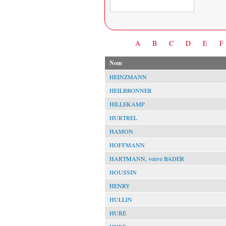
Date
A
B
C
D
E
F
Nom
HEINZMANN
HEILBRONNER
HILLEKAMP
HURTREL
HAMON
HOFFMANN
HARTMANN, veuve BADER
HOUSSIN
HENRY
HULLIN
HURÉ