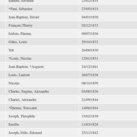
Étienne, Savinien
23/02/1835
*Paul, Sébastien
27/05/1833
Jean-Baptiste, Désiré
04/03/1830
François,Thierry
02/12/1833
Isidore, Étienne
09/07/1836
Gilles, Louis
29/10/1833
Tell
26/06/1830
*Louis, Nicolas
12/01/1831
Jean-Baptiste, *Auguste
24/12/1841
Louis, Laurent
26/07/1838
Nicolas
08/10/1839
Charles, Eugène, Alexandre
05/08/1836
Charles, Alexandre
21/09/1844
*Étienne, Toussaint
14/06/1844
Joseph, Théophile
15/02/1839
Eusèbe
11/03/1828
Joseph, Félix, Édouard
25/11/1842