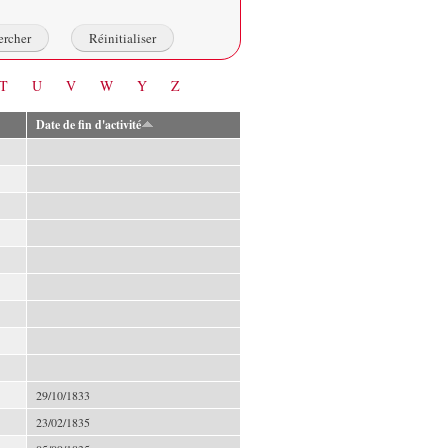
T
U
V
W
Y
Z
Date de fin d'activité
29/10/1833
23/02/1835