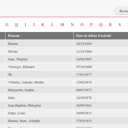
G
H
I
J
K
L
M
N
O
P
Q
R
S
Prénom
Date de début d'activité
Étienne
28/12/1860
Silvain
11/12/1866
Jean, *Eugène
24/06/1865
*Georges, Édouard
07/10/1868
Th.
17/01/1877
*Charles, Antoine, Michel
15/02/1839
Marguerite, Sophie
08/07/1872
Jules
24/10/1876
Jean-Baptiste, Philogène
26/09/1863
Gilles, Louis
20/09/1831
Étienne, Marc, Adolphe
27/03/1832