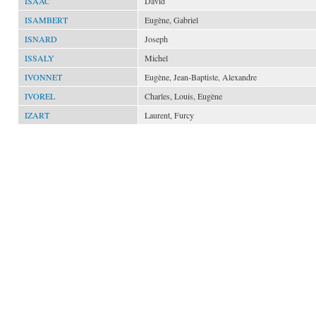
ISAAC
David
ISAMBERT
Eugène, Gabriel
ISNARD
Joseph
ISSALY
Michel
IVONNET
Eugène, Jean-Baptiste, Alexandre
IVOREL
Charles, Louis, Eugène
IZART
Laurent, Furcy