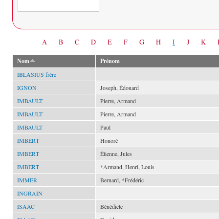
Date
A
B
C
D
E
F
G
H
I
J
K
Nom
Prénom
IBLASIUS frère
IGNON
Joseph, Édouard
IMBAULT
Pierre, Armand
IMBAULT
Pierre, Armand
IMBAULT
Paul
IMBERT
Honoré
IMBERT
Étienne, Jules
IMBERT
*Armand, Henri, Louis
IMMER
Bernard, *Frédéric
INGRAIN
ISAAC
Bénédicte