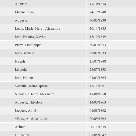
Auguste
17/10/1854
Étienne, Jean
24/12/1840
Auguste
30/05/1839
Louis, Marie, Henri, Alexandre
20/11/1835
Jean, Nicolas, Xavier
13/12/1849
Pierre, Dominique
30/03/1853
Jean-Baptiste
22/01/1833
Joseph
25/07/1848
Léopold
23/07/1858
Jean, Hubert
04/03/1865
Valentin, Jean-Baptiste
15/11/1861
Nicolas, *Henri, Alexandre
17/08/1858
Auguste, Théodore
14/03/1863
Jacques, Aimé
01/08/1862
*Félix, Amédée, Louis
20/09/1864
Achille
20/11/1835
Guillaume
03/05/1847