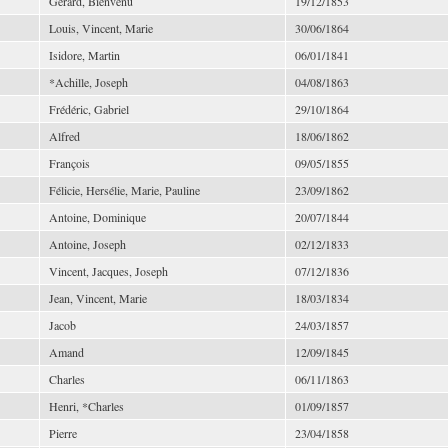
Gérard, Bienvenu
19/12/1853
Louis, Vincent, Marie
30/06/1864
Isidore, Martin
06/01/1841
*Achille, Joseph
04/08/1863
Frédéric, Gabriel
29/10/1864
Alfred
18/06/1862
François
09/05/1855
Félicie, Hersélie, Marie, Pauline
23/09/1862
Antoine, Dominique
20/07/1844
Antoine, Joseph
02/12/1833
Vincent, Jacques, Joseph
07/12/1836
Jean, Vincent, Marie
18/03/1834
Jacob
24/03/1857
Amand
12/09/1845
Charles
06/11/1863
Henri, *Charles
01/09/1857
Pierre
23/04/1858