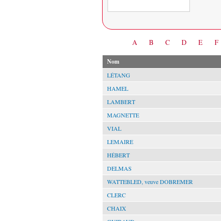
Date
A
B
C
D
E
F
Nom
LÉTANG
HAMEL
LAMBERT
MAGNETTE
VIAL
LEMAIRE
HÉBERT
DELMAS
WATTEBLED, veuve DOBREMER
CLERC
CHAIX