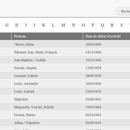
G
H
I
J
K
L
M
N
O
P
Q
R
S
Prénom
Date de début d'activité
*Henry, Edme
16/02/1860
Édouard, Jean, Marie, François
14/12/1860
Jean-Baptiste, *Achille
19/12/1846
Nicolas, Eugène
17/02/1858
Gaspard, Gabriel
28/09/1850
Louis, Alexandre
16/02/1860
Louis, Laurent
23/04/1834
Hippolyte
02/06/1863
Marguerite, Victoire, Félicité
19/03/1864
Florent, Marius
09/12/1863
Alban, *Napoléon
05/09/1845