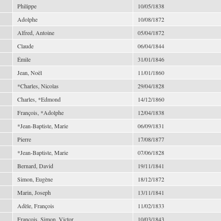
Philippe
10/05/1838
Adolphe
10/08/1872
Alfred, Antoine
05/04/1872
Claude
06/04/1844
Émile
31/01/1846
Jean, Noël
11/01/1860
*Charles, Nicolas
29/04/1828
Charles, *Edmond
14/12/1860
François, *Adolphe
12/04/1838
*Jean-Baptiste, Marie
06/09/1831
Pierre
17/08/1877
*Jean-Baptiste, Marie
07/06/1828
Bernard, David
19/11/1841
Simon, Eugène
18/12/1872
Marin, Joseph
13/11/1841
Adèle, François
11/02/1833
François, Simon, Victor
10/03/1843