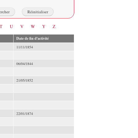
T
U
V
W
Y
Z
Date de fin d'activité
11/11/1854
06/04/1844
21/05/1852
22/01/1874