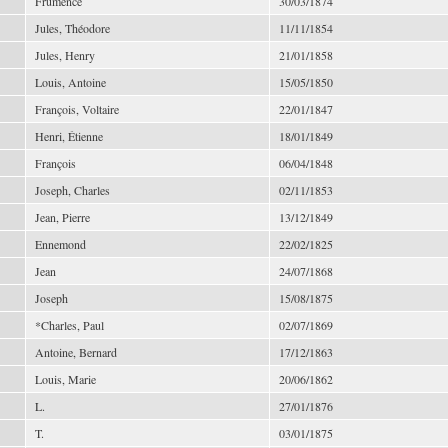
Frumence
30/03/1874
Jules, Théodore
11/11/1854
Jules, Henry
21/01/1858
Louis, Antoine
15/05/1850
François, Voltaire
22/01/1847
Henri, Étienne
18/01/1849
François
06/04/1848
Joseph, Charles
02/11/1853
Jean, Pierre
13/12/1849
Ennemond
22/02/1825
Jean
24/07/1868
Joseph
15/08/1875
*Charles, Paul
02/07/1869
Antoine, Bernard
17/12/1863
Louis, Marie
20/06/1862
L.
27/01/1876
T.
03/01/1875