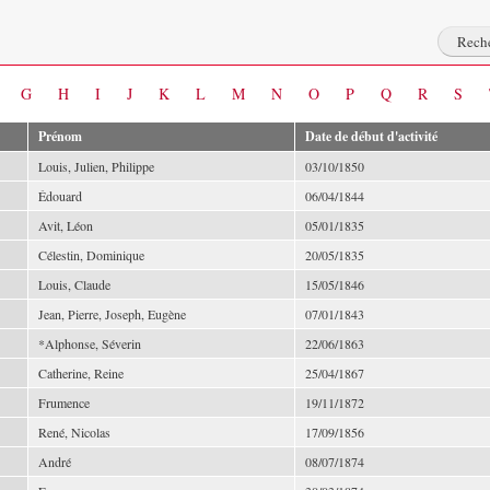
G
H
I
J
K
L
M
N
O
P
Q
R
S
Prénom
Date de début d'activité
Louis, Julien, Philippe
03/10/1850
Édouard
06/04/1844
Avit, Léon
05/01/1835
Célestin, Dominique
20/05/1835
Louis, Claude
15/05/1846
Jean, Pierre, Joseph, Eugène
07/01/1843
*Alphonse, Séverin
22/06/1863
Catherine, Reine
25/04/1867
Frumence
19/11/1872
René, Nicolas
17/09/1856
André
08/07/1874