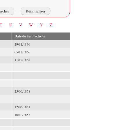
T
U
V
W
Y
Z
Date de fin d'activité
29/11/1836
05/12/1866
11/12/1868
25/06/1858
12/06/1851
10/10/1853