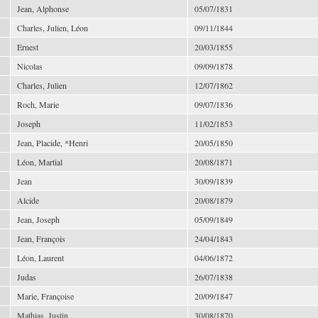
Jean, Alphonse
05/07/1831
Charles, Julien, Léon
09/11/1844
Ernest
20/03/1855
Nicolas
09/09/1878
Charles, Julien
12/07/1862
Roch, Marie
09/07/1836
Joseph
11/02/1853
Jean, Placide, *Henri
20/05/1850
Léon, Martial
20/08/1871
Jean
30/09/1839
Alcide
20/08/1879
Jean, Joseph
05/09/1849
Jean, François
24/04/1843
Léon, Laurent
04/06/1872
Judas
26/07/1838
Marie, Françoise
20/09/1847
Mathias, Justin
30/08/1870