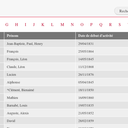
G
H
I
J
K
L
M
N
O
P
Q
R
S
Prénom
Date de début d'activité
Jean-Baptiste, Paul, Henry
29/04/1831
François
25/05/1864
François, Léon
14/05/1845
Claude, Léon
11/12/1868
Lucien
26/11/1876
Alphonse
05/04/1845
*Clément, Bienaimé
18/11/1850
Mathieu
16/09/1860
Barnabé, Louis
19/07/1835
Auguste, Alexis
21/05/1852
David
28/02/1859