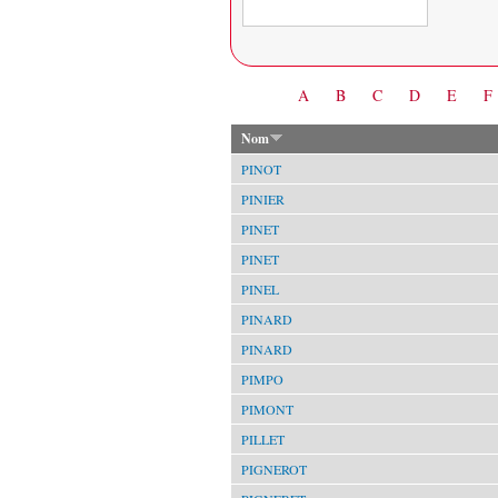
Date
A
B
C
D
E
F
Nom
PINOT
PINIER
PINET
PINET
PINEL
PINARD
PINARD
PIMPO
PIMONT
PILLET
PIGNEROT