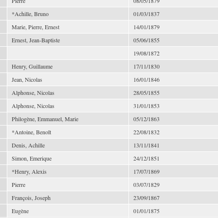
Pierre
08/05/1879
*Achille, Bruno
01/03/1837
Marie, Pierre, Ernest
14/01/1879
Ernest, Jean-Baptiste
05/06/1855
19/08/1872
Henry, Guillaume
17/11/1830
Jean, Nicolas
16/01/1846
Alphonse, Nicolas
28/05/1855
Alphonse, Nicolas
31/01/1853
Philogène, Emmanuel, Marie
05/12/1863
*Antoine, Benoît
22/08/1832
Denis, Achille
13/11/1841
Simon, Emerique
24/12/1851
*Henry, Alexis
17/07/1869
Pierre
03/07/1829
François, Joseph
23/09/1867
Eugène
01/01/1875