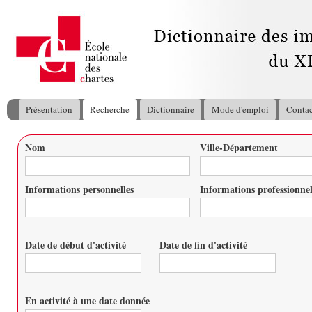
All
con
pri
Présentation
Recherche
Dictionnaire
Mode d'emploi
Contac
Menu principal
Nom
Ville-Département
Vous êtes ici
Informations personnelles
Informations professionnel
Date de début d'activité
Date de fin d'activité
Date
Date
En activité à une date donnée