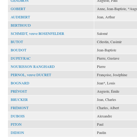
GENDRON
Auguste, Paul
GOBERT
Anne, Jean-Baptiste, *Aug
AUDEBERT
Jean, Arthur
BERTHOUD
SCHMIDT, veuve ROSENFELDER
Salomé
BUTOT
Célestin, Casimir
BOUDOT
Jean-Baptiste
DUPEYRAC
Pierre, Gustave
NOURISSON RANGHARD
Pierre
PERNOL, veuve DUCRET
Françoise, Joséphine
BOGNARD
Jean*, Louis
PRÉVOST
Auguste, Émile
BRUCKER
Jean, Charles
FRÉMONT
Charles, Albert
DUBOIS
Alexandre
PITON
Paul
DIDION
Paulin