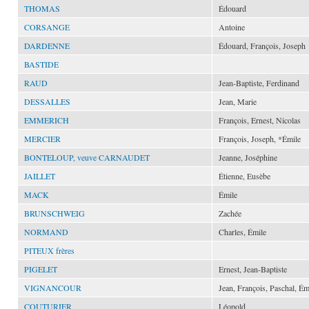
THOMAS
Édouard
CORSANGE
Antoine
DARDENNE
Édouard, François, Joseph
BASTIDE
RAUD
Jean-Baptiste, Ferdinand
DESSALLES
Jean, Marie
EMMERICH
François, Ernest, Nicolas
MERCIER
François, Joseph, *Émile
BONTELOUP, veuve CARNAUDET
Jeanne, Joséphine
JAILLET
Étienne, Eusèbe
MACK
Émile
BRUNSCHWEIG
Zachée
NORMAND
Charles, Émile
PITEUX frères
PIGELET
Ernest, Jean-Baptiste
VIGNANCOUR
Jean, François, Paschal, Ém
COUTURIER
Léopold