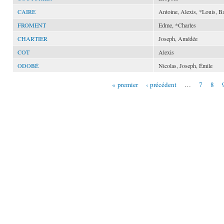
CAIRE
Antoine, Alexis, *Louis, Ba
FROMENT
Edme, *Charles
CHARTIER
Joseph, Amédée
COT
Alexis
ODOBÉ
Nicolas, Joseph, Émile
« premier
‹ précédent
…
7
8
Pages