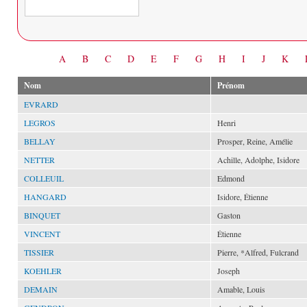
Date
A
B
C
D
E
F
G
H
I
J
K
Nom
Prénom
EVRARD
LEGROS
Henri
BELLAY
Prosper, Reine, Amélie
NETTER
Achille, Adolphe, Isidore
COLLEUIL
Edmond
HANGARD
Isidore, Étienne
BINQUET
Gaston
VINCENT
Étienne
TISSIER
Pierre, *Alfred, Fulcrand
KOEHLER
Joseph
DEMAIN
Amable, Louis