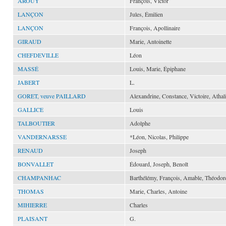
AROUY
François, Victor
LANÇON
Jules, Émilien
LANÇON
François, Apollinaire
GIRAUD
Marie, Antoinette
CHEFDEVILLE
Léon
MASSÉ
Louis, Marie, Épiphane
JABERT
L.
GORET, veuve PAILLARD
Alexandrine, Constance, Victoire, Athal
GALLICE
Louis
TALBOUTIER
Adolphe
VANDERNARSSE
*Léon, Nicolas, Philippe
RENAUD
Joseph
BONVALLET
Édouard, Joseph, Benoît
CHAMPANHAC
Barthélémy, François, Amable, Théodor
THOMAS
Marie, Charles, Antoine
MIHIERRE
Charles
PLAISANT
G.