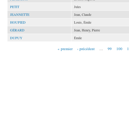
PETIT
Jules
JEANNETTE
Jean, Claude
HOUPIED
Louis, Émile
GÉRARD
Jean, Henry, Pierre
DUPUY
Émile
« premier
‹ précédent
…
99
100
1
Pages