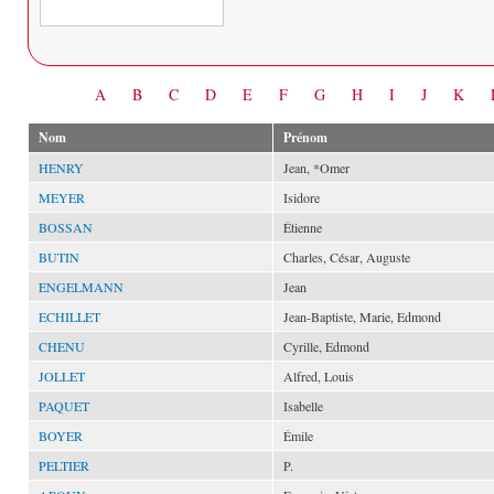
Date
A
B
C
D
E
F
G
H
I
J
K
Nom
Prénom
HENRY
Jean, *Omer
MEYER
Isidore
BOSSAN
Étienne
BUTIN
Charles, César, Auguste
ENGELMANN
Jean
ECHILLET
Jean-Baptiste, Marie, Edmond
CHENU
Cyrille, Edmond
JOLLET
Alfred, Louis
PAQUET
Isabelle
BOYER
Émile
PELTIER
P.