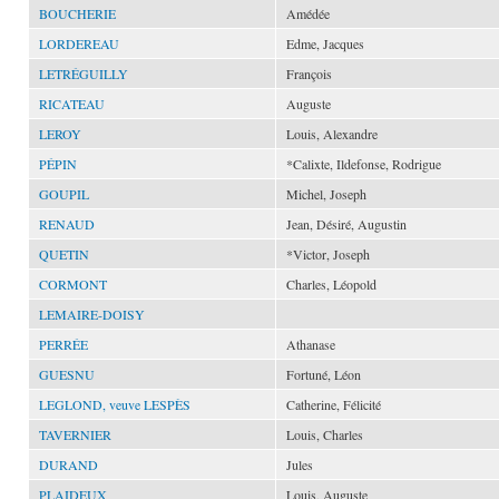
BOUCHERIE
Amédée
LORDEREAU
Edme, Jacques
LETRÉGUILLY
François
RICATEAU
Auguste
LEROY
Louis, Alexandre
PÉPIN
*Calixte, Ildefonse, Rodrigue
GOUPIL
Michel, Joseph
RENAUD
Jean, Désiré, Augustin
QUETIN
*Victor, Joseph
CORMONT
Charles, Léopold
LEMAIRE-DOISY
PERRÉE
Athanase
GUESNU
Fortuné, Léon
LEGLOND, veuve LESPÈS
Catherine, Félicité
TAVERNIER
Louis, Charles
DURAND
Jules
PLAIDEUX
Louis, Auguste