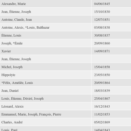
Alexandre, Marie
04/06/1845
Jean, Étienne, Joseph
15/10/1830
Antoine, Claude, Jean
12/07/1851
Antoine, Alexis, *Louis, Balthazar
03/08/1838
Étienne, Louis
30/08/1837
Joseph, *Émile
20/09/1860
Xavier
14/09/1871
Jean, Étienne, Joseph
Michel, Joseph
15/04/1858
Hippolyte
23/05/1850
*Félix, Amédée, Louis
20/09/1864
Jean, Daniel
18/03/1839
Louis, Étienne, Désiré, Joseph
25/04/1867
Léonard, Alexis
16/12/1843
Emmanuel, Marie, Joseph, François, Pierre
11/02/1853
Charles, André
05/02/1869
Louis, Paul
14/04/1843