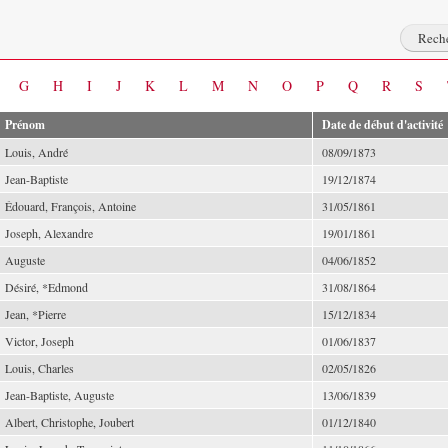
G
H
I
J
K
L
M
N
O
P
Q
R
S
Prénom
Date de début d'activité
Louis, André
08/09/1873
Jean-Baptiste
19/12/1874
Édouard, François, Antoine
31/05/1861
Joseph, Alexandre
19/01/1861
Auguste
04/06/1852
Désiré, *Edmond
31/08/1864
Jean, *Pierre
15/12/1834
Victor, Joseph
01/06/1837
Louis, Charles
02/05/1826
Jean-Baptiste, Auguste
13/06/1839
Albert, Christophe, Joubert
01/12/1840