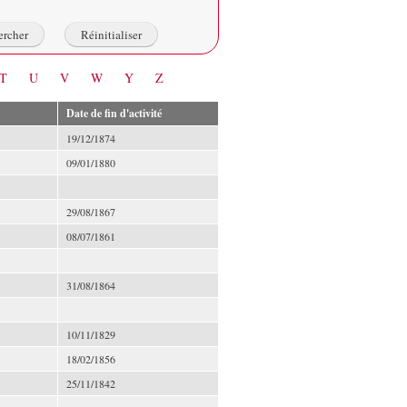
T
U
V
W
Y
Z
Date de fin d'activité
19/12/1874
09/01/1880
29/08/1867
08/07/1861
31/08/1864
10/11/1829
18/02/1856
25/11/1842