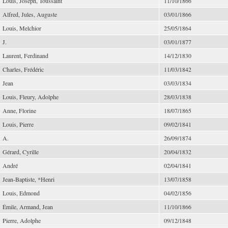
Louis, Joseph, Toussaint
11/10/1866
Alfred, Jules, Auguste
03/01/1866
Louis, Melchior
25/05/1864
J.
03/01/1877
Laurent, Ferdinand
14/12/1830
Charles, Frédéric
11/03/1842
Jean
03/03/1834
Louis, Fleury, Adolphe
28/03/1838
Anne, Florine
18/07/1865
Louis, Pierre
09/02/1841
A.
26/09/1874
Gérard, Cyrille
20/04/1832
André
02/04/1841
Jean-Baptiste, *Henri
13/07/1858
Louis, Edmond
04/02/1856
Émile, Armand, Jean
11/10/1866
Pierre, Adolphe
09/12/1848