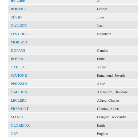
BELLIER
A.
BONFILS
Léonce
SÉVIN
Jules
GALLICE
Jean
LESTRILLE
Napoléon
MORIZOT
DUFAYS
Camille
BOYER
Émile
CAILLOL
Xavier
SAVIGNÉ
Ennemond, Joseph
PERISSIN
Aimé
GAUTRIN
Alexandre, Théodore
LECLÈRE
Alfred, Charles
FRÉMONT
Charles, Albert
MANCEL
François, Alexandre
GLORIEUX
Émile
ORY
Eugène