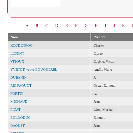
Date
A
B
C
D
E
F
G
H
I
J
K
Nom
Prénom
KOCKENPOO
Charles
LÉDENT
Élysée
VITOUX
Eugène, Victor
YVETOT, veuve BOUQUEREL
Anaïs, Marie
DUBAND
J.
RIS-PAQUOT
Oscar, Edmond
FORTIN
A.
MICHAUD
Jean
PICAT
Léon, Martial
BOLDODUC
Édouard
DAOUST
Jean