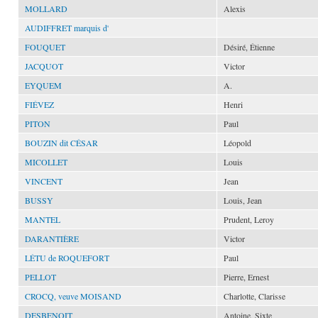
MOLLARD
Alexis
AUDIFFRET marquis d'
FOUQUET
Désiré, Étienne
JACQUOT
Victor
EYQUEM
A.
FIÉVEZ
Henri
PITON
Paul
BOUZIN dit CÉSAR
Léopold
MICOLLET
Louis
VINCENT
Jean
BUSSY
Louis, Jean
MANTEL
Prudent, Leroy
DARANTIÈRE
Victor
LÉTU de ROQUEFORT
Paul
PELLOT
Pierre, Ernest
CROCQ, veuve MOISAND
Charlotte, Clarisse
DESBENOIT
Antoine, Sixte