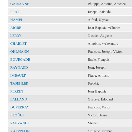
GARJANNE
Philippe, Antoine, Amédée
PRAT
Joseph, Aristide
HAMEL
Alfred, Ulysse
AIGRE
Jean-Baptiste, *Charles
LEROY
Nicolas, Auguste
CHARLET
Amobon, *Alexandre
OHLMANN
François, Joseph, Victor
BOURGADE
Émile, François
RAYNAUD
Jean, Joseph
IMBAULT
Pierre, Armand
TROEHLER
Frédéric
PERRET
Jean-Baptiste
BALLAND
Gustave, Édouard
DUPERRAY
François, Victor
BLOÜET
Victor, Désiré
SAUVANET
Michel
KAEPPELIN
*Eugène, Florent