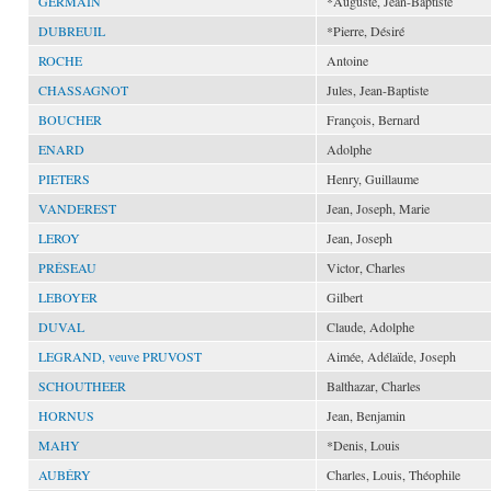
GERMAIN
*Auguste, Jean-Baptiste
DUBREUIL
*Pierre, Désiré
ROCHE
Antoine
CHASSAGNOT
Jules, Jean-Baptiste
BOUCHER
François, Bernard
ENARD
Adolphe
PIETERS
Henry, Guillaume
VANDEREST
Jean, Joseph, Marie
LEROY
Jean, Joseph
PRÉSEAU
Victor, Charles
LEBOYER
Gilbert
DUVAL
Claude, Adolphe
LEGRAND, veuve PRUVOST
Aimée, Adélaïde, Joseph
SCHOUTHEER
Balthazar, Charles
HORNUS
Jean, Benjamin
MAHY
*Denis, Louis
AUBÉRY
Charles, Louis, Théophile