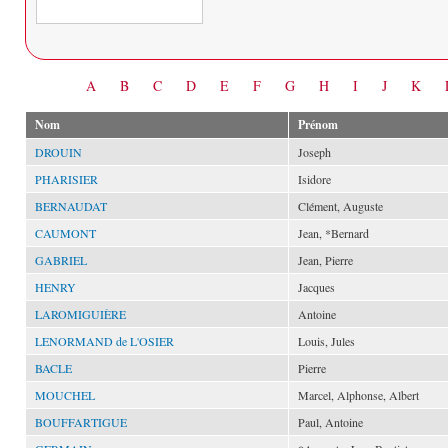
Date
A
B
C
D
E
F
G
H
I
J
K
Nom
Prénom
DROUIN
Joseph
PHARISIER
Isidore
BERNAUDAT
Clément, Auguste
CAUMONT
Jean, *Bernard
GABRIEL
Jean, Pierre
HENRY
Jacques
LAROMIGUIÈRE
Antoine
LENORMAND de L'OSIER
Louis, Jules
BACLE
Pierre
MOUCHEL
Marcel, Alphonse, Albert
BOUFFARTIGUE
Paul, Antoine