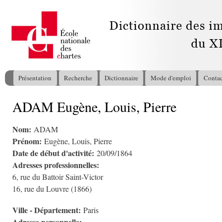
All
con
pri
Présentation
Recherche
Dictionnaire
Mode d'emploi
Contac
Menu principal
ADAM Eugène, Louis, Pierre
Vous êtes ici
Nom:
ADAM
Prénom:
Eugène, Louis, Pierre
Date de début d'activité:
20/09/1864
Adresses professionnelles:
6, rue du Battoir Saint-Victor
16, rue du Louvre (1866)
Ville - Département:
Paris
Adresse personnelle: