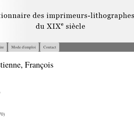
Aller au
contenu
principal
ire
Mode d'emploi
Contact
enne, François
0
70)