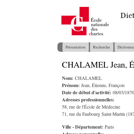
Présentation
Recherche
Dictionna
Menu principal
CHALAMEL Jean, Éti
Vous êtes ici
Nom:
CHALAMEL
Prénom:
Jean, Étienne, François
Date de début d'activité:
08/03/187
Adresses professionnelles:
58, rue de l'École de Médecine
71, rue du Faubourg Saint-Martin (18
Ville - Département:
Paris
Adresse personnelle: