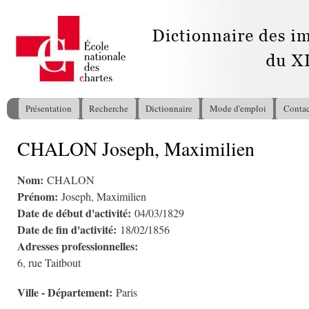
All
con
pri
Présentation
Recherche
Dictionnaire
Mode d'emploi
Contac
Menu principal
CHALON Joseph, Maximilien
Vous êtes ici
Nom:
CHALON
Prénom:
Joseph, Maximilien
Date de début d'activité:
04/03/1829
Date de fin d'activité:
18/02/1856
Adresses professionnelles:
6, rue Taitbout
Ville - Département:
Paris