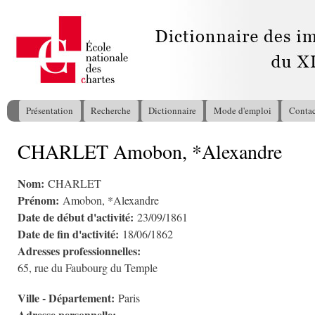
All
con
pri
Présentation
Recherche
Dictionnaire
Mode d'emploi
Contac
Menu principal
CHARLET Amobon, *Alexandre
Vous êtes ici
Nom:
CHARLET
Prénom:
Amobon, *Alexandre
Date de début d'activité:
23/09/1861
Date de fin d'activité:
18/06/1862
Adresses professionnelles:
65, rue du Faubourg du Temple
Ville - Département:
Paris
Adresse personnelle: