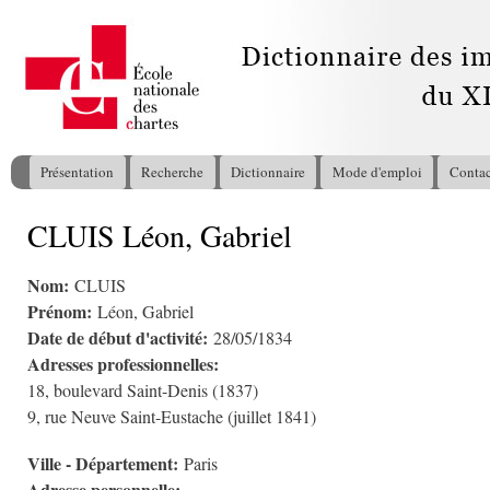
All
con
pri
Présentation
Recherche
Dictionnaire
Mode d'emploi
Contac
Menu principal
CLUIS Léon, Gabriel
Vous êtes ici
Nom:
CLUIS
Prénom:
Léon, Gabriel
Date de début d'activité:
28/05/1834
Adresses professionnelles:
18, boulevard Saint-Denis (1837)
9, rue Neuve Saint-Eustache (juillet 1841)
Ville - Département:
Paris
Adresse personnelle: