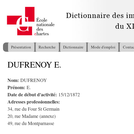
All
con
pri
Présentation
Recherche
Dictionnaire
Mode d'emploi
Contac
Menu principal
DUFRENOY E.
Vous êtes ici
Nom:
DUFRENOY
Prénom:
E.
Date de début d'activité:
15/12/1872
Adresses professionnelles:
34, rue du Four St Germain
20, rue Madame (annexe)
49, rue du Montparnasse