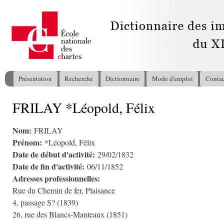
All
con
pri
Présentation
Recherche
Dictionnaire
Mode d'emploi
Contac
Menu principal
FRILAY *Léopold, Félix
Vous êtes ici
Nom:
FRILAY
Prénom:
*Léopold, Félix
Date de début d'activité:
29/02/1832
Date de fin d'activité:
06/11/1852
Adresses professionnelles:
Rue du Chemin de fer, Plaisance
4, passage S? (1839)
26, rue des Blancs-Manteaux (1851)