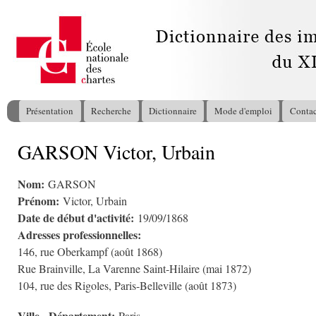
All
con
pri
Présentation
Recherche
Dictionnaire
Mode d'emploi
Contac
Menu principal
GARSON Victor, Urbain
Vous êtes ici
Nom:
GARSON
Prénom:
Victor, Urbain
Date de début d'activité:
19/09/1868
Adresses professionnelles:
146, rue Oberkampf (août 1868)
Rue Brainville, La Varenne Saint-Hilaire (mai 1872)
104, rue des Rigoles, Paris-Belleville (août 1873)
Ville - Département: