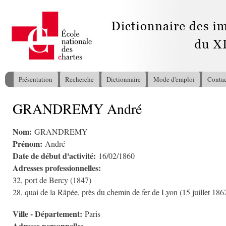
All
con
pri
Présentation
Recherche
Dictionnaire
Mode d'emploi
Contac
Menu principal
GRANDREMY André
Vous êtes ici
Nom:
GRANDREMY
Prénom:
André
Date de début d'activité:
16/02/1860
Adresses professionnelles:
32, port de Bercy (1847)
28, quai de la Râpée, près du chemin de fer de Lyon (15 juillet 186
Ville - Département:
Paris
Adresse personnelle: