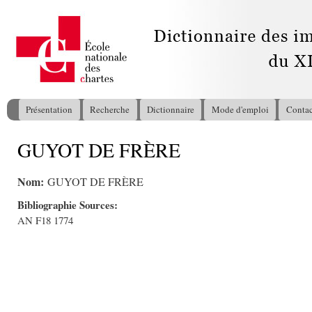
All
con
pri
Présentation
Recherche
Dictionnaire
Mode d'emploi
Contac
Menu principal
GUYOT DE FRÈRE
Vous êtes ici
Nom:
GUYOT DE FRÈRE
Bibliographie Sources:
AN F18 1774