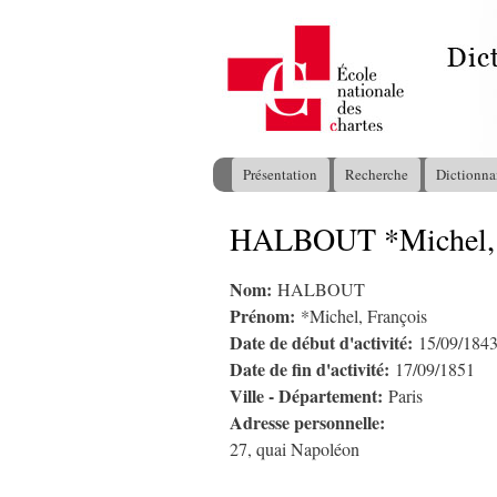
Présentation
Recherche
Dictionna
Menu principal
HALBOUT *Michel, 
Vous êtes ici
Nom:
HALBOUT
Prénom:
*Michel, François
Date de début d'activité:
15/09/184
Date de fin d'activité:
17/09/1851
Ville - Département:
Paris
Adresse personnelle:
27, quai Napoléon