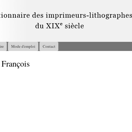
Aller au
contenu
principal
ire
Mode d'emploi
Contact
François
3