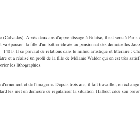
e (Calvados). Après deux ans d'apprentissage à Falaise, il est venu à Paris e
t va épouser la fille d'un bottier élevée au pensionnat des demoiselles Jac
 140 F. Il se prévaut de relations dans le milieu artistique et littéraire : C
âtre et a réalisé un profil de la fille de Mélanie Waldor qui en est très satis
orier les lithographies.
 d'ornement et de l'imagerie. Depuis trois ans, il fait travailler, en écha
llard les met en demeure de régulariser la situation. Halbout cède son breve