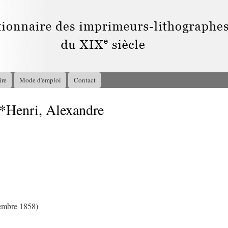
Aller au
contenu
principal
ire
Mode d'emploi
Contact
Henri, Alexandre
8
vembre 1858)