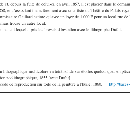
de et, depuis la fuite de celui-ci, en avril 1857, il est placier dans le doma
58, en s'associant financièrement avec un artiste du Théâtre du Palais-roy
missaire Gaillard estime qu'avec un loyer de 1 000 F pour un local rue de B
ais trouve un autre local.
n ne sait lequel a pris les brevets d'invention avec le lithographe Dufat.
ithographique multicolore en teint solide sur étoffes quelconques en pièc
olithographique, 1855 [avec Dufat]
e reproduction sur toile de la peinture à l'huile, 1860.
http://bases