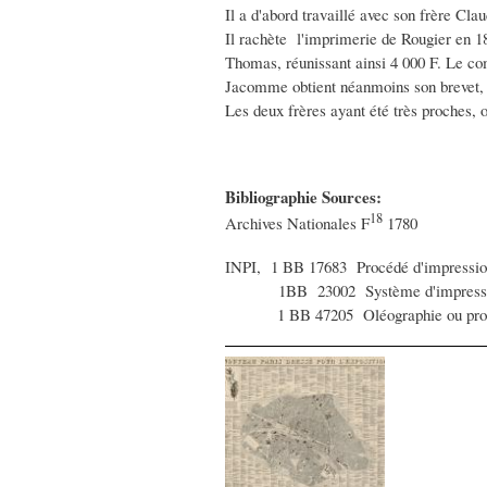
Il a d'abord travaillé avec son frère Clau
Il rachète l'imprimerie de Rougier en 18
Thomas, réunissant ainsi 4 000 F. Le com
Jacomme obtient néanmoins son brevet, m
Les deux frères ayant été très proches, o
Bibliographie Sources:
18
Archives Nationales F
1780
INPI, 1 BB 17683 Procédé d'impression l
1BB 23002 Système d'impression zo
1 BB 47205 Oléographie ou procédé d