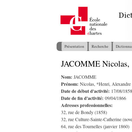
Présentation
Recherche
Dictionna
Menu principal
JACOMME Nicolas, *
Vous êtes ici
Nom:
JACOMME
Prénom:
Nicolas, *Henri, Alexandre
Date de début d'activité:
17/08/185
Date de fin d'activité:
09/04/1866
Adresses professionnelles:
32, rue de Bondy (1858)
32, rue Culture-Sainte-Catherine (no
64, rue des Tournelles (janvier 1860)