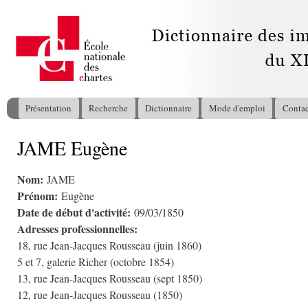
All
con
pri
Présentation
Recherche
Dictionnaire
Mode d'emploi
Contac
Menu principal
JAME Eugène
Vous êtes ici
Nom:
JAME
Prénom:
Eugène
Date de début d'activité:
09/03/1850
Adresses professionnelles:
18, rue Jean-Jacques Rousseau (juin 1860)
5 et 7, galerie Richer (octobre 1854)
13, rue Jean-Jacques Rousseau (sept 1850)
12, rue Jean-Jacques Rousseau (1850)