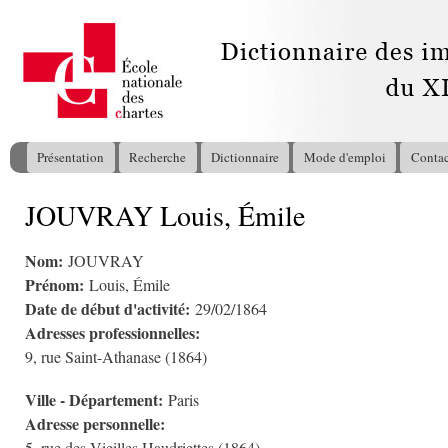
All
con
pri
Présentation
Recherche
Dictionnaire
Mode d'emploi
Contac
Menu principal
JOUVRAY Louis, Émile
Vous êtes ici
Nom:
JOUVRAY
Prénom:
Louis, Émile
Date de début d'activité:
29/02/1864
Adresses professionnelles:
9, rue Saint-Athanase (1864)
Ville - Département:
Paris
Adresse personnelle: