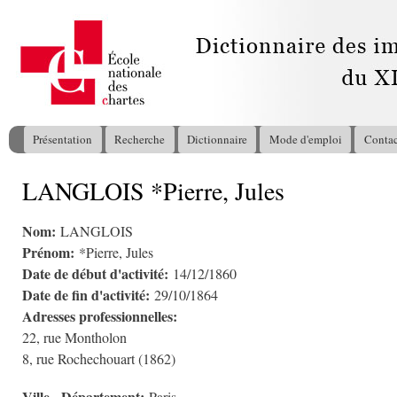
All
con
pri
Présentation
Recherche
Dictionnaire
Mode d'emploi
Contac
Menu principal
LANGLOIS *Pierre, Jules
Vous êtes ici
Nom:
LANGLOIS
Prénom:
*Pierre, Jules
Date de début d'activité:
14/12/1860
Date de fin d'activité:
29/10/1864
Adresses professionnelles:
22, rue Montholon
8, rue Rochechouart (1862)
Ville - Département: