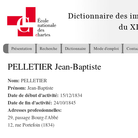
All
con
pri
Présentation
Recherche
Dictionnaire
Mode d'emploi
Contac
Menu principal
PELLETIER Jean-Baptiste
Vous êtes ici
Nom:
PELLETIER
Prénom:
Jean-Baptiste
Date de début d'activité:
15/12/1834
Date de fin d'activité:
24/10/1845
Adresses professionnelles:
29, passage Bourg-l'Abbé
12, rue Portefoin (1834)