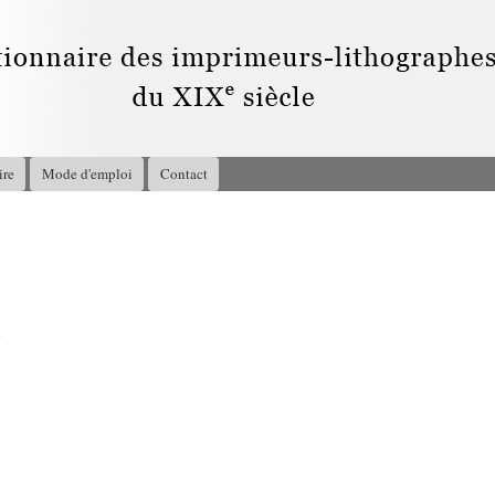
Aller au
contenu
principal
ire
Mode d'emploi
Contact
7