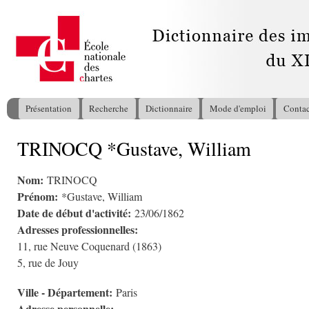
All
con
pri
Présentation
Recherche
Dictionnaire
Mode d'emploi
Contac
Menu principal
TRINOCQ *Gustave, William
Vous êtes ici
Nom:
TRINOCQ
Prénom:
*Gustave, William
Date de début d'activité:
23/06/1862
Adresses professionnelles:
11, rue Neuve Coquenard (1863)
5, rue de Jouy
Ville - Département:
Paris
Adresse personnelle: