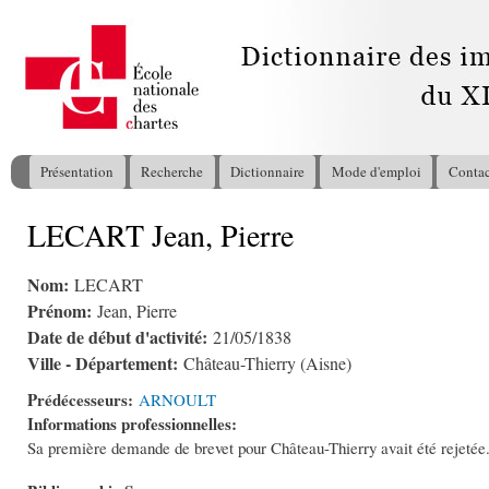
All
con
pri
Présentation
Recherche
Dictionnaire
Mode d'emploi
Contac
Menu principal
LECART Jean, Pierre
Vous êtes ici
Nom:
LECART
Prénom:
Jean, Pierre
Date de début d'activité:
21/05/1838
Ville - Département:
Château-Thierry (Aisne)
Prédécesseurs:
ARNOULT
Informations professionnelles:
Sa première demande de brevet pour Château-Thierry avait été rejetée