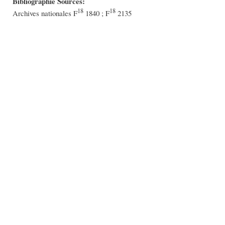
Bibliographie Sources:
18
18
Archives nationales F
1840 ; F
2135