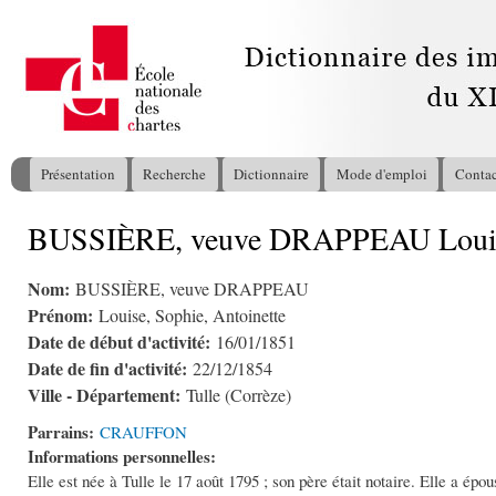
All
con
pri
Présentation
Recherche
Dictionnaire
Mode d'emploi
Contac
Menu principal
BUSSIÈRE, veuve DRAPPEAU Louise,
Vous êtes ici
Nom:
BUSSIÈRE, veuve DRAPPEAU
Prénom:
Louise, Sophie, Antoinette
Date de début d'activité:
16/01/1851
Date de fin d'activité:
22/12/1854
Ville - Département:
Tulle (Corrèze)
Parrains:
CRAUFFON
Informations personnelles:
Elle est née à Tulle le 17 août 1795 ; son père était notaire. Elle a épo