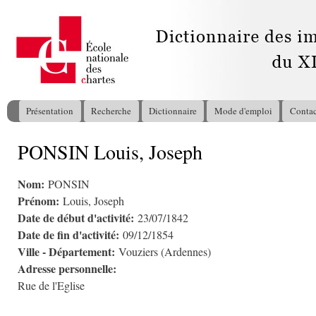
All
con
pri
Présentation
Recherche
Dictionnaire
Mode d'emploi
Contac
Menu principal
PONSIN Louis, Joseph
Vous êtes ici
Nom:
PONSIN
Prénom:
Louis, Joseph
Date de début d'activité:
23/07/1842
Date de fin d'activité:
09/12/1854
Ville - Département:
Vouziers (Ardennes)
Adresse personnelle:
Rue de l'Eglise