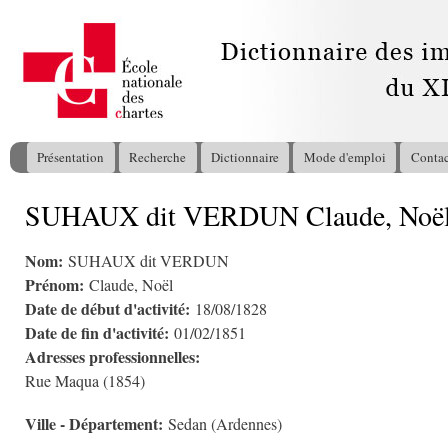
All
con
pri
Présentation
Recherche
Dictionnaire
Mode d'emploi
Contac
Menu principal
SUHAUX dit VERDUN Claude, Noë
Vous êtes ici
Nom:
SUHAUX dit VERDUN
Prénom:
Claude, Noël
Date de début d'activité:
18/08/1828
Date de fin d'activité:
01/02/1851
Adresses professionnelles:
Rue Maqua (1854)
Ville - Département:
Sedan (Ardennes)