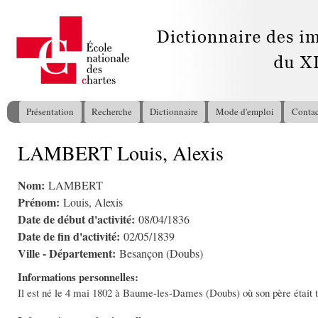
All
con
pri
Présentation
Recherche
Dictionnaire
Mode d'emploi
Contac
Menu principal
LAMBERT Louis, Alexis
Vous êtes ici
Nom:
LAMBERT
Prénom:
Louis, Alexis
Date de début d'activité:
08/04/1836
Date de fin d'activité:
02/05/1839
Ville - Département:
Besançon (Doubs)
Informations personnelles:
Il est né le 4 mai 1802 à Baume-les-Dames (Doubs) où son père était ta