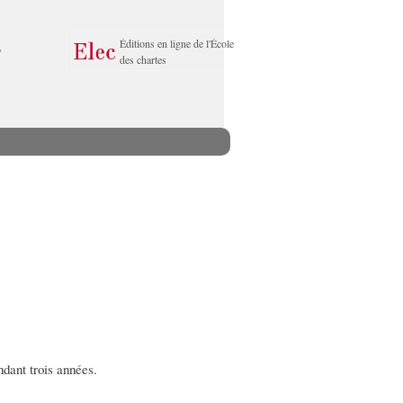
Éditions en ligne de l'École
des chartes
ndant trois années.