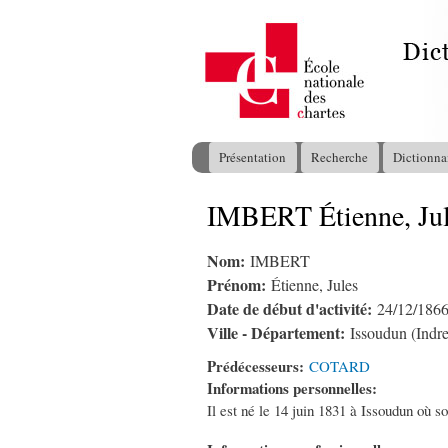
Présentation
Recherche
Dictionna
Menu principal
IMBERT Étienne, Ju
Vous êtes ici
Nom:
IMBERT
Prénom:
Étienne, Jules
Date de début d'activité:
24/12/186
Ville - Département:
Issoudun (Indre
Prédécesseurs:
COTARD
Informations personnelles:
Il est né le 14 juin 1831 à Issoudun où so