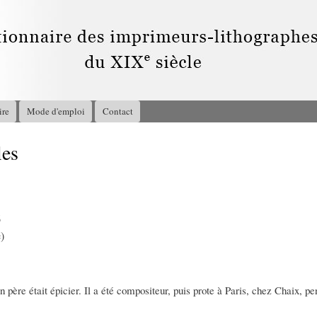
Aller au
contenu
principal
ire
Mode d'emploi
Contact
les
6
)
n père était épicier. Il a été compositeur, puis prote à Paris, chez Chaix, pe