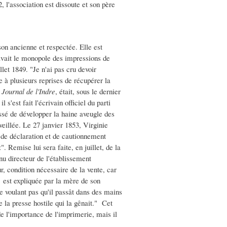
, l'association est dissoute et son père
on ancienne et respectée. Elle est
avait le monopole des impressions de
llet 1849. "Je n'ai pas cru devoir
te à plusieurs reprises de récupérer la
u
Journal de l'Indre
, était, sous le dernier
'est fait l'écrivain officiel du parti
ssé de développer la haine aveugle des
veillée. Le 27 janvier 1853, Virginie
de déclaration et de cautionnement
. Remise lui sera faite, en juillet, de la
u directeur de l'établissement
r, condition nécessaire de la vente, car
d est expliquée par la mère de son
ne voulant pas qu'il passât dans des mains
e la presse hostile qui la gênait." Cet
e l'importance de l'imprimerie, mais il