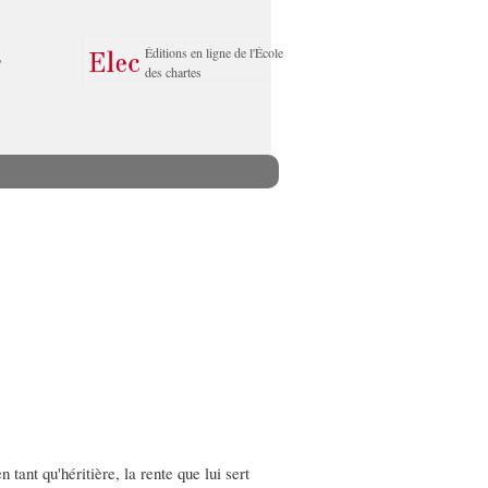
Éditions en ligne de l'École
des chartes
tant qu'héritière, la rente que lui sert