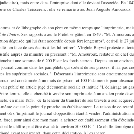
judiciaire), mais entre dans l'entreprise dont elle devient l'associée. En 1842
Veuve de Charles Teisserenc, elle se remarie avec Jean Auguste Amouroux.
lettres et de lithographe de son père en même temps que l'imprimerie, mais
 de l'Indre
. Ses rapports avec le Préfet se gâtent en 1849 : "M. Amouroux 
tion déguisée qui lui était accordée depuis fort longtemps", écrit-il le 27 jui
sité en face de ses écarts à les lui retirer". Virginie Bayvet proteste et ten
 justifie auprès du ministre en précisant : "M. Amouroux, rédateur en chef d
touchait une somme de 6 200 F sur les fonds secrets. Depuis un an environ, il s
 journal comme dans les pamphlets qui sortent de ses presses, il n'a pas ce
utes les supériorités sociales." Désormais l'imprimerie sera étroitement sur
oux, est condamnée à un mois de prison et 100 F d'amende pour absence 
vait publié un article jugé d'économie sociale et intitulé "L'éclairage au gaz"
Entre-temps, elle a cherché à vendre son imprimerie à un ancien prote deven
uiète, en mars 1853, de la lenteur du transfert de ses brevets à son acquéreu
e-même est sur le point d'y prendre un établissement. La raison de ce retar
ent où s 'imprimait le journal d'opposition étant à vendre, l'administration 
n, força pour ainsi dire mon mari à acheter cet établissement afin d'éteindr
ont le chiffre peut être évalué à environ 50 000 F. " Ce chiffe témoigne d
igné ayant tout intérêt, dans cette déclaration, à l'exagérer.