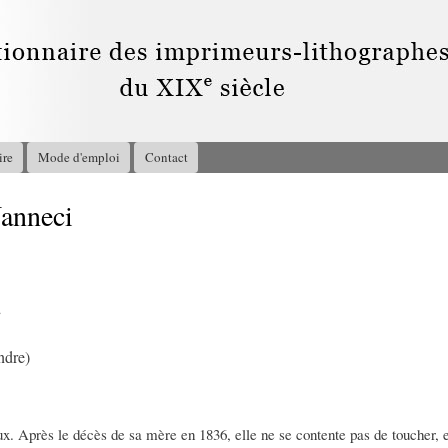
Aller au
contenu
principal
ire
Mode d'emploi
Contact
anneci
2
ndre)
x. Après le décès de sa mère en 1836, elle ne se contente pas de toucher, en 