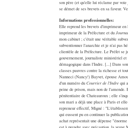
son père (et qu'elle lui réclame par voie 
se démet de ses brevets en sa faveur. 
Informations professionnelles:
Elle reprend les brevets d'imprimeur en 
imprimeur de la Préfecture et du
Journal
mon cabinet ; c'était une véritable subven
subventionner l'anarchie et je n'ai pas hé
clientèle de la Préfecture. Le Préfet se
gouvernement, journaliste ministériel et 
démagogique dans l'Indre. [...] Dans son
classes pauvres contre la richesse et to
Nanneci (Nancy!) Bayvet, épouse Amour
d'un numéro du
Courrier de l'Indre
qui a
peine de prison, mais non de l'amende. 
pénitentiaire de Chateauroux ; elle s'inq
son mari a déjà une place à Paris et ell
repreneur effectif, Migné : "L'établissem
qui eussent pu en continuer la publicatio
achat représentait une dépense "énorme d
est à prendre avec précaution, la veuve M