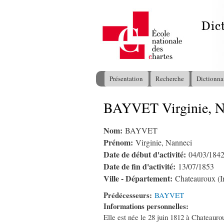
Présentation
Recherche
Dictionna
Menu principal
BAYVET Virginie, N
Vous êtes ici
Nom:
BAYVET
Prénom:
Virginie, Nanneci
Date de début d'activité:
04/03/184
Date de fin d'activité:
13/07/1853
Ville - Département:
Chateauroux (I
Prédécesseurs:
BAYVET
Informations personnelles:
Elle est née le 28 juin 1812 à Chateaurou