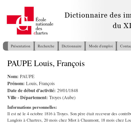
All
con
pri
Présentation
Recherche
Dictionnaire
Mode d'emploi
Contac
Menu principal
PAUPE Louis, François
Vous êtes ici
Nom:
PAUPE
Prénom:
Louis, François
Date de début d'activité:
29/01/1848
Ville - Département:
Troyes (Aube)
Informations personnelles:
Il est né le 4 octobre 1816 à Troyes. Son père était receveur des contrib
Langlois à Chartres, 20 mois chez Miot à Chaumont, 18 mois chez Loc