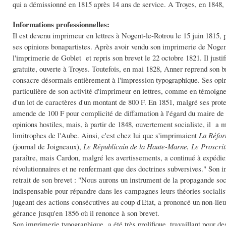
qui a démissionné en 1815 après 14 ans de service. A Troyes, en 1848, 
Informations professionnelles:
Il est devenu imprimeur en lettres à Nogent-le-Rotrou le 15 juin 1815, p
ses opinions bonapartistes. Après avoir vendu son imprimerie de Nogent-
l'imprimerie de Goblet et repris son brevet le 22 octobre 1821. Il justi
gratuite, ouverte à Troyes. Toutefois, en mai 1828, Anner reprend son br
consacre désormais entièrement à l'impression typographique. Ses opinion
particulière de son activité d'imprimeur en lettres, comme en témoigne u
d'un lot de caractères d'un montant de 800 F. En 1851, malgré ses prote
amende de 100 F pour complicité de diffamation à l'égard du maire de
opinions hostiles, mais, à partir de 1848, ouvertement socialiste, il a 
limitrophes de l'Aube. Ainsi, c'est chez lui que s'imprimaient
La
Réfor
(journal de Joigneaux),
Le Républicain de la Haute-Marne, Le Proscrit
paraître, mais Cardon, malgré les avertissements, a continué à expédie
révolutionnaires et ne renfermant que des doctrines subversives." Son i
retrait de son brevet : "Nous aurons un instrument de la propagande soci
indispensable pour répandre dans les campagnes leurs théories socialist
jugeant des actions consécutives au coup d'Etat, a prononcé un non-lieu
gérance jusqu'en 1856 où il renonce à son brevet.
Son imprimerie typographique a été très prolifique, travaillant pour d