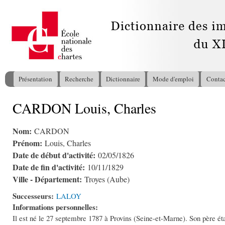
All
con
pri
Présentation
Recherche
Dictionnaire
Mode d'emploi
Contac
Menu principal
CARDON Louis, Charles
Vous êtes ici
Nom:
CARDON
Prénom:
Louis, Charles
Date de début d'activité:
02/05/1826
Date de fin d'activité:
10/11/1829
Ville - Département:
Troyes (Aube)
Successeurs:
LALOY
Informations personnelles:
Il est né le 27 septembre 1787 à Provins (Seine-et-Marne). Son père éta