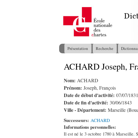
Présentation
Recherche
Dictionna
Menu principal
ACHARD Joseph, Fr
Vous êtes ici
Nom:
ACHARD
Prénom:
Joseph, François
Date de début d'activité:
07/07/183
Date de fin d'activité:
30/06/1843
Ville - Département:
Marseille (Bou
Successeurs:
ACHARD
Informations personnelles:
Il est né le 3 octobre 1780 à Marseille. 