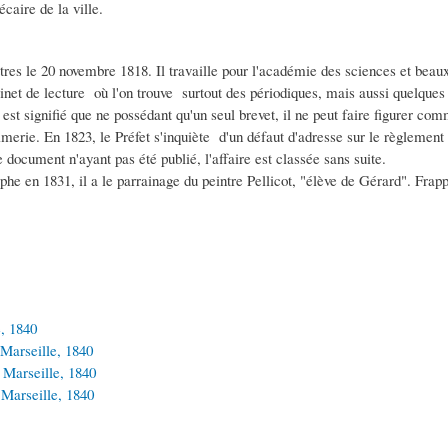
caire de la ville.
ttres le 20 novembre 1818. Il travaille pour l'académie des sciences et beau
binet de lecture où l'on trouve surtout des périodiques, mais aussi quelque
lui est signifié que ne possédant qu'un seul brevet, il ne peut faire figurer
primerie. En 1823, le Préfet s'inquiète d'un défaut d'adresse sur le règleme
e document n'ayant pas été publié, l'affaire est classée sans suite.
aphe en 1831, il a le parrainage du peintre Pellicot, "élève de Gérard". Frapp
e, 1840
e Marseille, 1840
e Marseille, 1840
e Marseille, 1840