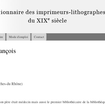
Aller au
contenu
principal
ire
Mode d'emploi
Contact
ançois
1
ches-du Rhône)
Son père était médecin mais aussi le premier bibliothécaire de la bibliothèque