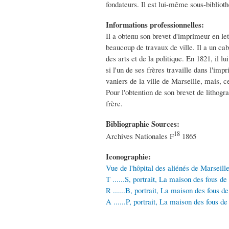
fondateurs. Il est lui-même sous-bibliothé
Informations professionnelles:
Il a obtenu son brevet d'imprimeur en le
beaucoup de travaux de ville. Il a un ca
des arts et de la politique. En 1821, il 
si l'un de ses frères travaille dans l'im
vaniers de la ville de Marseille, mais, c
Pour l'obtention de son brevet de lithogr
frère.
Bibliographie Sources:
18
Archives Nationales F
1865
Iconographie:
Vue de l'hôpital des aliénés de Marseill
T ......S, portrait, La maison des fous d
R ......B, portrait, La maison des fous d
A ......P, portrait, La maison des fous d