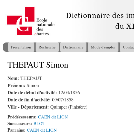
All
con
pri
Présentation
Recherche
Dictionnaire
Mode d'emploi
Contac
Menu principal
THEPAUT Simon
Vous êtes ici
Nom:
THEPAUT
Prénom:
Simon
Date de début d'activité:
12/04/1856
Date de fin d'activité:
09/07/1858
Ville - Département:
Quimper (Finistère)
Prédécesseurs:
CAEN dit LION
Successeurs:
BLOT
Parrains:
CAEN dit LION