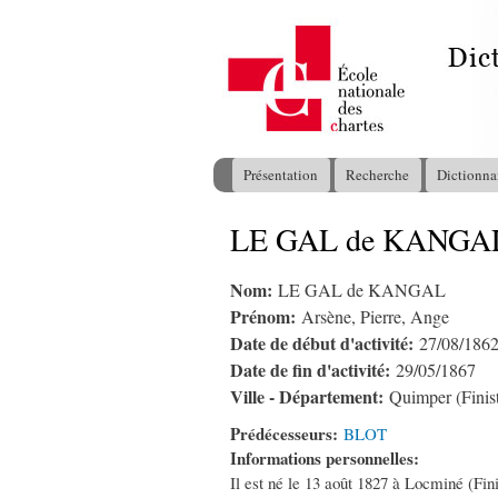
Présentation
Recherche
Dictionna
Menu principal
LE GAL de KANGAL A
Vous êtes ici
Nom:
LE GAL de KANGAL
Prénom:
Arsène, Pierre, Ange
Date de début d'activité:
27/08/186
Date de fin d'activité:
29/05/1867
Ville - Département:
Quimper (Finist
Prédécesseurs:
BLOT
Informations personnelles:
Il est né le 13 août 1827 à Locminé (Fini