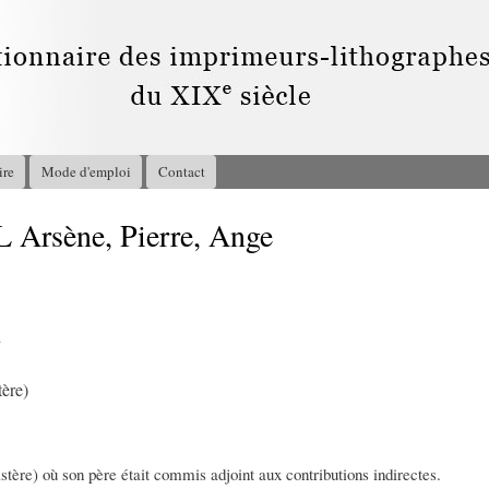
Aller au
contenu
principal
ire
Mode d'emploi
Contact
rsène, Pierre, Ange
2
ère)
stère) où son père était commis adjoint aux contributions indirectes.