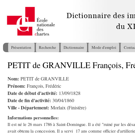
All
con
pri
Présentation
Recherche
Dictionnaire
Mode d'emploi
Contac
Menu principal
PETIT de GRANVILLE François, Fré
Vous êtes ici
Nom:
PETIT de GRANVILLE
Prénom:
François, Frédéric
Date de début d'activité:
13/09/1828
Date de fin d'activité:
30/04/1860
Ville - Département:
Morlaix (Finistère)
Informations personnelles:
Il est né le 26 mars 1786 à Saint-Domingue. Il a été "ruiné par les désa
avait obtenu la concession. Il a servi 17 ans comme officier d'artillerie