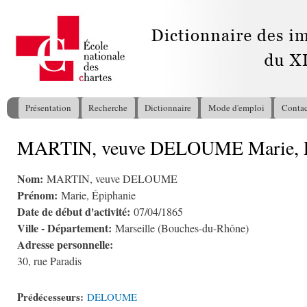
All
con
pri
Présentation
Recherche
Dictionnaire
Mode d'emploi
Contac
Menu principal
MARTIN, veuve DELOUME Marie, É
Vous êtes ici
Nom:
MARTIN, veuve DELOUME
Prénom:
Marie, Épiphanie
Date de début d'activité:
07/04/1865
Ville - Département:
Marseille (Bouches-du-Rhône)
Adresse personnelle:
30, rue Paradis
Prédécesseurs:
DELOUME