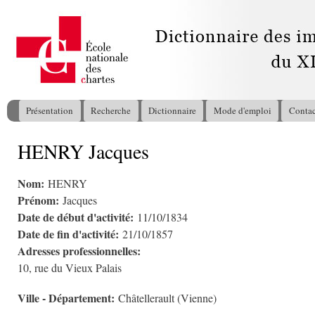
All
con
pri
Présentation
Recherche
Dictionnaire
Mode d'emploi
Contac
Menu principal
HENRY Jacques
Vous êtes ici
Nom:
HENRY
Prénom:
Jacques
Date de début d'activité:
11/10/1834
Date de fin d'activité:
21/10/1857
Adresses professionnelles:
10, rue du Vieux Palais
Ville - Département:
Châtellerault (Vienne)