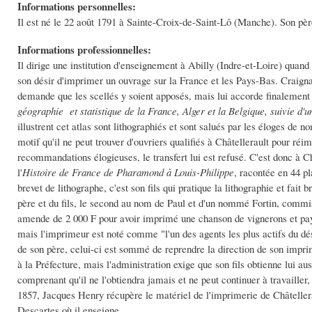
Informations personnelles:
Il est né le 22 août 1791 à Sainte-Croix-de-Saint-Lô (Manche). Son père 
Informations professionnelles:
Il dirige une institution d'enseignement à Abilly (Indre-et-Loire) quand
son désir d'imprimer un ouvrage sur la France et les Pays-Bas. Craignan
demande que les scellés y soient apposés, mais lui accorde finalement 
géographie et statistique de la France, Alger et la Belgique, suivie d'u
illustrent cet atlas sont lithographiés et sont salués par les éloges de 
motif qu'il ne peut trouver d'ouvriers qualifiés à Châtellerault pour réi
recommandations élogieuses, le transfert lui est refusé. C'est donc à C
l'
Histoire de France de Pharamond à Louis-Philippe
, racontée en 44 pl
brevet de lithographe, c'est son fils qui pratique la lithographie et fai
père et du fils, le second au nom de Paul et d'un nommé Fortin, comm
amende de 2 000 F pour avoir imprimé une chanson de vignerons et pays
mais l'imprimeur est noté comme "l'un des agents les plus actifs du dé
de son père, celui-ci est sommé de reprendre la direction de son imprim
à la Préfecture, mais l'administration exige que son fils obtienne lui
comprenant qu'il ne l'obtiendra jamais et ne peut continuer à travailler,
1857, Jacques Henry récupère le matériel de l'imprimerie de Châteller
Descartes où il enseigne.