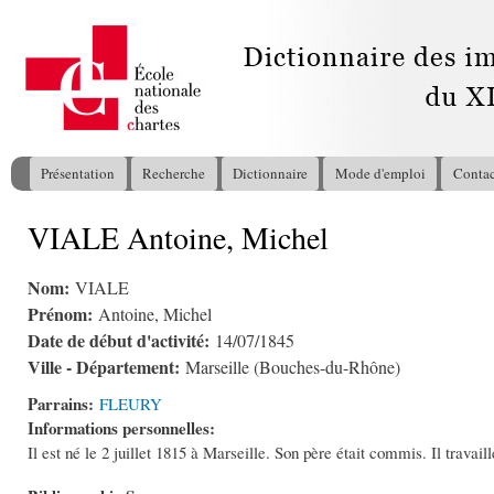
All
con
pri
Présentation
Recherche
Dictionnaire
Mode d'emploi
Contac
Menu principal
VIALE Antoine, Michel
Vous êtes ici
Nom:
VIALE
Prénom:
Antoine, Michel
Date de début d'activité:
14/07/1845
Ville - Département:
Marseille (Bouches-du-Rhône)
Parrains:
FLEURY
Informations personnelles:
Il est né le 2 juillet 1815 à Marseille. Son père était commis. Il trava