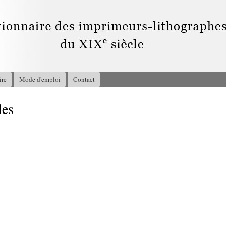
Aller au
contenu
principal
ire
Mode d'emploi
Contact
les
1