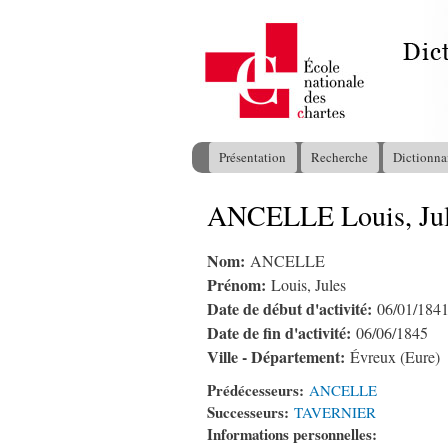
Présentation
Recherche
Dictionna
Menu principal
ANCELLE Louis, Ju
Vous êtes ici
Nom:
ANCELLE
Prénom:
Louis, Jules
Date de début d'activité:
06/01/184
Date de fin d'activité:
06/06/1845
Ville - Département:
Évreux (Eure)
Prédécesseurs:
ANCELLE
Successeurs:
TAVERNIER
Informations personnelles: