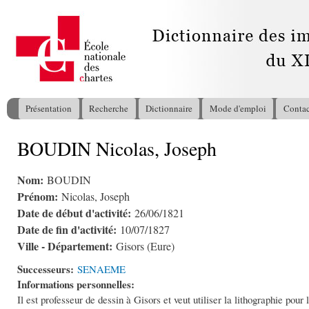
All
con
pri
Présentation
Recherche
Dictionnaire
Mode d'emploi
Contac
Menu principal
BOUDIN Nicolas, Joseph
Vous êtes ici
Nom:
BOUDIN
Prénom:
Nicolas, Joseph
Date de début d'activité:
26/06/1821
Date de fin d'activité:
10/07/1827
Ville - Département:
Gisors (Eure)
Successeurs:
SENAEME
Informations personnelles:
Il est professeur de dessin à Gisors et veut utiliser la lithographie pour