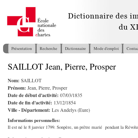
All
con
pri
Présentation
Recherche
Dictionnaire
Mode d'emploi
Contac
Menu principal
SAILLOT Jean, Pierre, Prosper
Vous êtes ici
Nom:
SAILLOT
Prénom:
Jean, Pierre, Prosper
Date de début d'activité:
07/03/1835
Date de fin d'activité:
13/12/1854
Ville - Département:
Les Andelys (Eure)
Informations personnelles:
Il est né le 8 janvier 1799. Sonpère, un prêtre marié pendant la Révolu