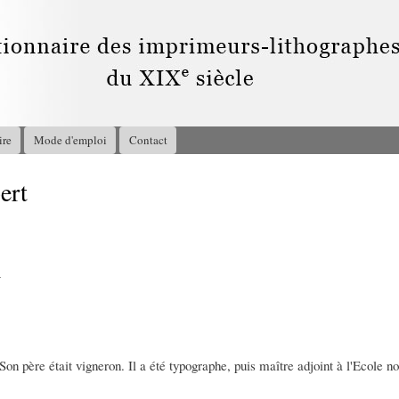
Aller au
contenu
principal
ire
Mode d'emploi
Contact
ert
4
Son père était vigneron. Il a été typographe, puis maître adjoint à l'Ecole n