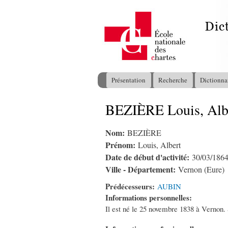
Présentation
Recherche
Dictionna
Menu principal
BEZIÈRE Louis, Alb
Vous êtes ici
Nom:
BEZIÈRE
Prénom:
Louis, Albert
Date de début d'activité:
30/03/186
Ville - Département:
Vernon (Eure)
Prédécesseurs:
AUBIN
Informations personnelles:
Il est né le 25 novembre 1838 à Vernon. 