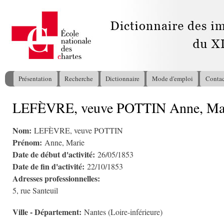
All
con
pri
Présentation
Recherche
Dictionnaire
Mode d'emploi
Contac
Menu principal
LEFÈVRE, veuve POTTIN Anne, Ma
Vous êtes ici
Nom:
LEFÈVRE, veuve POTTIN
Prénom:
Anne, Marie
Date de début d'activité:
26/05/1853
Date de fin d'activité:
22/10/1853
Adresses professionnelles:
5, rue Santeuil
Ville - Département:
Nantes (Loire-inférieure)